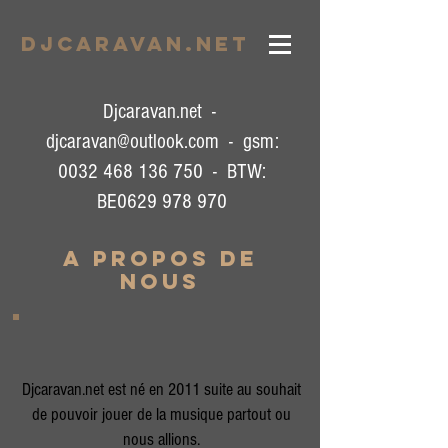
DJCARAVAN.net
Djcaravan.net -
djcaravan@outlook.com
- gsm:
0032 468 136 750
- BTW:
BE0629 978 970
a propos de
nous
Djcaravan.net est né en 2011 suite au souhait
de pouvoir jouer de la musique partout ou
nous allions.