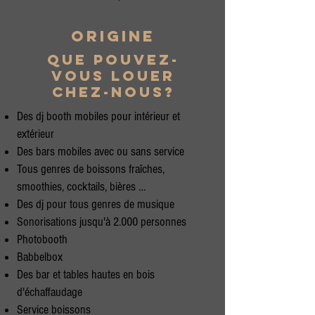
origine
Que pouvez-
vous louer
chez-nous?
Des dj booth mobiles pour intérieur et
extérieur
Des bars mobiles avec ou sans service
Tous genres de boissons fraîches,
smoothies, cocktails, bières …
Des dj pour tous genres de musique
Sonorisations jusqu'à 2.000 personnes
Photobooth
Babbelbox
Des bar et tables hautes en bois
d'échaffaudage
Service boissons