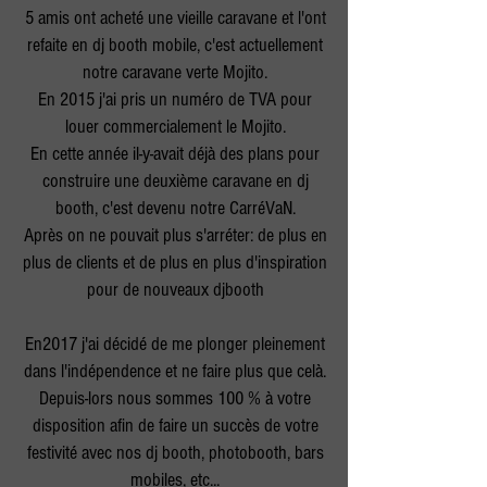
5 amis ont acheté une vieille caravane et l'ont
refaite en dj booth mobile, c'est actuellement
notre caravane verte Mojito.
En 2015 j'ai pris un numéro de TVA pour
louer commercialement le Mojito.
En cette année il-y-avait déjà des plans pour
construire une deuxième caravane en dj
booth, c'est devenu notre CarréVaN.
Après on ne pouvait plus s'arréter: de plus en
plus de clients et de plus en plus d'inspiration
pour de nouveaux djbooth
En2017 j'ai décidé de me plonger pleinement
dans l'indépendence et ne faire plus que celà.
Depuis-lors nous sommes 100 % à votre
disposition afin de faire un succès de votre
festivité avec nos dj booth, photobooth, bars
mobiles, etc...