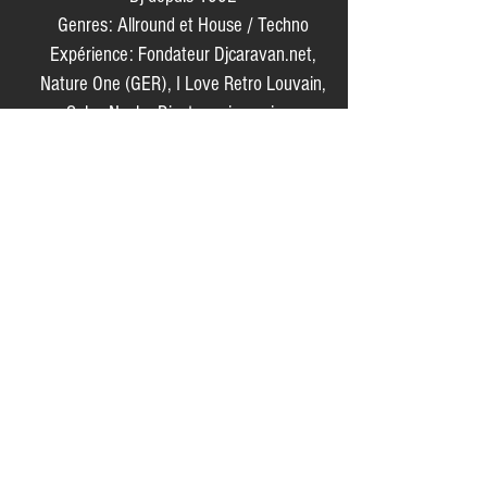
Genres: Allround et House / Techno
Expérience: Fondateur Djcaravan.net,
Nature One (GER), I Love Retro Louvain,
Salsa Noche Diest, anniversaires,
événéments de société, mariages, fêtes
publics, foodtruckfestivals, ...