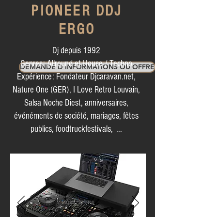
PIONEER DDJ
ERGO
Dj depuis 1992
Genres: Allround et House / Techno
DEMANDE D'INFORMATIONS OU OFFRE
Expérience: Fondateur Djcaravan.net,
Nature One (GER), I Love Retro Louvain,
Salsa Noche Diest, anniversaires,
événéments de société, mariages, fêtes
publics, foodtruckfestivals, ...