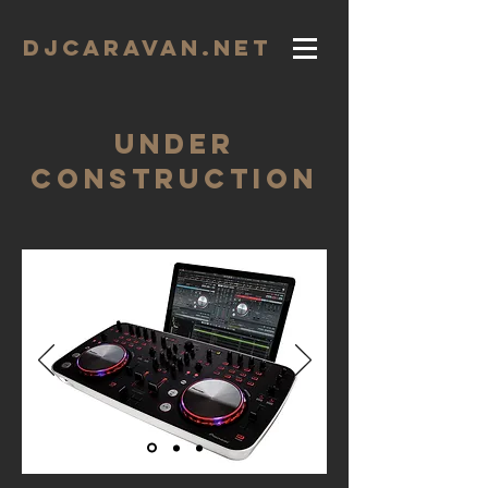
DJCARAVAN.net
under
construction